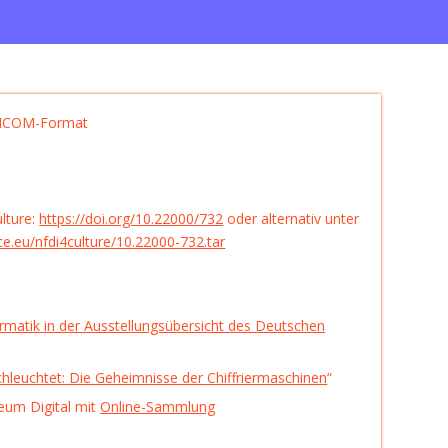
 DICOM-Format
lture:
https://doi.org/10.22000/732
oder alternativ unter
ice.eu/nfdi4culture/10.22000-732.tar
rmatik in der Ausstellungsübersicht des Deutschen
hleuchtet: Die Geheimnisse der Chiffriermaschinen
“
eum Digital mit
Online-Sammlung