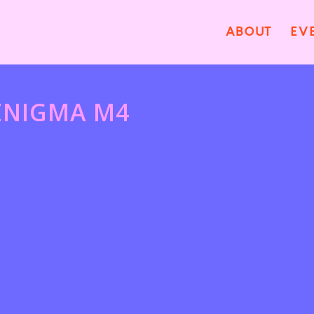
ABOUT
EV
ENIGMA M4